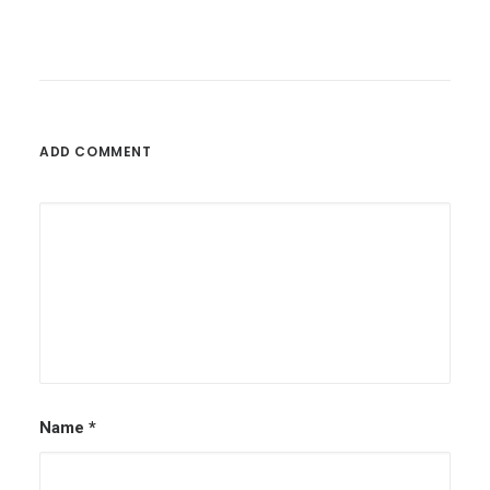
19. November 2021
Red Dot Winner 2021
Red Dot Design Award für mein…
ADD COMMENT
by Suicivarepsak
Name
*